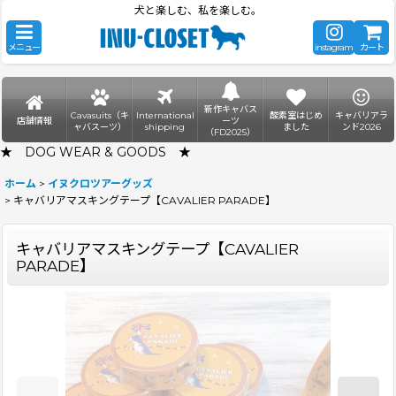
犬と楽しむ、私を楽しむ。
メニュー
instagram
カート
新作キャバス
Cavasuits（キ
International
酸素室はじめ
キャバリアラ
店舗情報
ーツ
ャバスーツ）
shipping
ました
ンド2026
（FD2025）
★ DOG WEAR & GOODS ★
ホーム
>
イヌクロツアーグッズ
>
キャバリアマスキングテープ【CAVALIER PARADE】
キャバリアマスキングテープ【CAVALIER
PARADE】