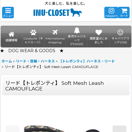
犬と楽しむ、私を楽しむ。
メニュー
instagram
カート
新作キャバス
Cavasuits（キ
International
酸素室はじめ
キャバリアラ
店舗情報
ーツ
ャバスーツ）
shipping
ました
ンド2026
（FD2025）
★ DOG WEAR & GOODS ★
ホーム
>
リード・首輪・ハーネス
>
【トレポンティ】ハーネス・リード
>
リード【トレポンティ】 Soft Mesh Leash CAMOUFLAGE
リード【トレポンティ】 Soft Mesh Leash
CAMOUFLAGE