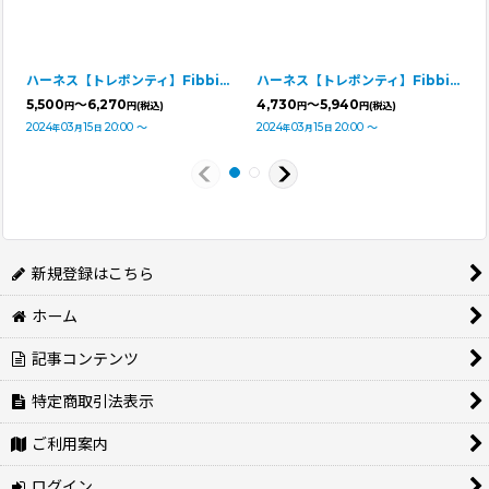
ハーネス【トレポンティ】Fibbia Soft Mesh adjustable type SOFT MESH CAMOUFLAGE
ハーネス【トレポンティ】Fibbia Soft Mesh adjustable type【PASTEL】
5,500
～6,270
4,730
～5,940
円
円
(税込)
円
円
(税込)
2024
03
15
20:00
～
2024
03
15
20:00
～
年
月
日
年
月
日
新規登録はこちら
ホーム
記事コンテンツ
特定商取引法表示
ご利用案内
ログイン