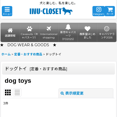
犬と楽しむ、私を楽しむ。
メニュー
instagram
カート
新作キャバス
Cavasuits（キ
International
酸素室はじめ
キャバリアラ
店舗情報
ーツ
ャバスーツ）
shipping
ました
ンド2026
（FD2025）
★ DOG WEAR & GOODS ★
ホーム
>
定番・おすすめ商品
>
ドッグトイ
ドッグトイ
[
定番・おすすめ商品
]
dog toys
表示順変更
閉じる
3
件
表示数
: