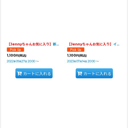
並び順
:
絞り込む
【Jennyちゃんお気に入り】
新巻鮭
【Jennyちゃんお気に入り】
イカの一夜干し
1,100
1,100
円
(税込)
円
(税込)
2022
09
27
20:00
～
2023
07
14
20:00
～
年
月
日
年
月
日
カートに入れる
カートに入れる