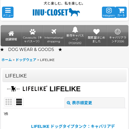
犬と楽しむ、私を楽しむ。
メニュー
instagram
カート
新作キャバス
Cavasuits（キ
International
酸素室はじめ
キャバリアラ
店舗情報
ーツ
ャバスーツ）
shipping
ました
ンド2026
（FD2025）
★ DOG WEAR & GOODS ★
ホーム
>
ドッグウェア
>
LIFELIKE
LIFELIKE
LIFELIKE
表示順変更
閉じる
1
件
表示数
:
LIFELIKE ドッグタイプタンク：キャバリアデ