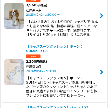
3,960
円
(税込)
在庫数 4点
2025
12
24
20:00
～
年
月
日
【ぬいぐるみ】おすわりDOG キャバリア なん
とも言えない表情。胸毛の再現。割とリアルな
キャバリアです❤️一家に一体。癒されます。
【サイズ】約30cm【材質】ポリエステル
【キャバスーツクッション】ボーン：
SUMMER GIFT
2,200
円
(税込)
在庫数 2点
2026
05
27
20:00
～
年
月
日
【キャバスーツクッション】ボーン：
SUMMER GIFTキャバスーツの生地を使用し
たボーン型のクッション♪キャバちゃんのあご
置きに最適ですね♪お部屋のインテリアにも👍
プレゼントにも🎁いいですね♪一点一…
【キャバスーツクッション】ハート（大）：