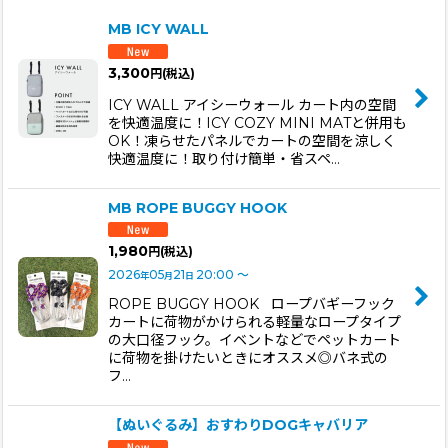
表示数
:
MB ICY WALL
並び順
:
3,300
円
(税込)
ICY WALL アイシーウォール カート内の空間
絞り込む
を快適温度に！ICY COZY MINI MATと併用も
OK！凍らせたパネルでカートの空間を涼しく
快適温度に！取り付け簡単・省スペ…
MB ROPE BUGGY HOOK
1,980
円
(税込)
2026
05
21
20:00
～
年
月
日
ROPE BUGGY HOOK ロープバギーフック
カートに荷物がかけられる軽量なロープタイプ
の大口径フック。イベントなどでペットカート
に荷物を掛けたいときにオススメ◎バネ式の
フ…
【ぬいぐるみ】おすわりDOGキャバリア