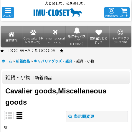
犬と楽しむ、私を楽しむ。
メニュー
instagram
カート
新作キャバス
Cavasuits（キ
International
酸素室はじめ
キャバリアラ
店舗情報
ーツ
ャバスーツ）
shipping
ました
ンド2026
（FD2025）
★ DOG WEAR & GOODS ★
ホーム
>
新着商品
>
キャバリアグッズ・雑貨
>
雑貨・小物
雑貨・小物
[
新着商品
]
Cavalier goods,Miscellaneous
goods
表示順変更
閉じる
5
件