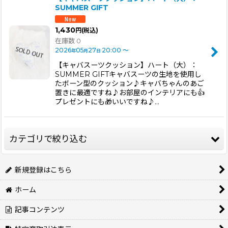
SUMMER GIFT
1,430
円
(税込)
在庫数 0
2026
05
27
20:00
～
年
月
日
【キャバスーツクッション】ハート（大）：
SUMMER GIFTキャバスーツの生地を使用し
たボーン型のクッション♪キャバちゃんのあご
置きに最適ですね♪お部屋のインテリアにも👍
プレゼントにも🎁いいですね♪…
カテゴリで絞り込む
キャバリアグッズ・雑貨 (全商品)
新規登録はこちら
ホーム
ステッカー
記事コンテンツ
タオル・ハンカチ