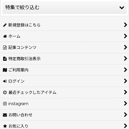
特集で絞り込む
絞り込む
★イヌクロオリジナルウェア★
新規登録はこちら
ホーム
💕クリスマス＆お正月準備フェア開催中💕
記事コンテンツ
BRAND★DOG WEAR
特定商取引法表示
ジェニーちゃんおすすめ💕
ご利用案内
キャバ主総会👔
ログイン
母の日フェア💕
最近チェックしたアイテム
防災フェア
instagram
SALE
お問い合わせ
お気に入り