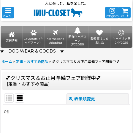
犬と楽しむ、私を楽しむ。
メニュー
instagram
カート
新作キャバス
Cavasuits（キ
International
酸素室はじめ
キャバリアラ
店舗情報
ーツ
ャバスーツ）
shipping
ました
ンド2026
（FD2025）
★ DOG WEAR & GOODS ★
ホーム
>
定番・おすすめ商品
>
💕クリスマス＆お正月準備フェア開催中💕
💕クリスマス＆お正月準備フェア開催中💕
[
定番・おすすめ商品
]
表示順変更
閉じる
0
件
表示数
:
並び順
: