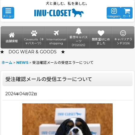
犬と楽しむ、私を楽しむ。
メニュー
instagram
カート
新作キャバス
Cavasuits（キ
International
酸素室はじめ
キャバリアラ
店舗情報
ーツ
ャバスーツ）
shipping
ました
ンド2026
（FD2025）
★ DOG WEAR & GOODS ★
ホーム
>
NEWS
>
受注確認メールの受信エラーについて
受注確認メールの受信エラーについて
2024
04
02
年
月
日