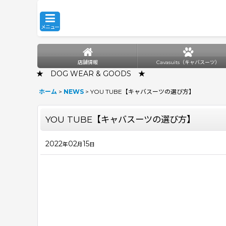
メニュー
店舗情報
Cavasuits（キャバスーツ）
★ DOG WEAR & GOODS ★
ホーム
>
NEWS
>
YOU TUBE【キャバスーツの選び方】
YOU TUBE【キャバスーツの選び方】
2022
02
15
年
月
日