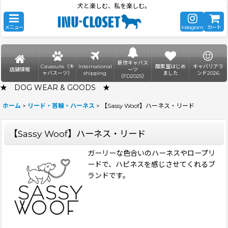
犬と楽しむ、私を楽しむ。
メニュー
instagram
カート
新作キャバス
Cavasuits（キ
International
酸素室はじめ
キャバリアラ
店舗情報
ーツ
ャバスーツ）
shipping
ました
ンド2026
（FD2025）
★ DOG WEAR & GOODS ★
ホーム
>
リード・首輪・ハーネス
>
【Sassy Woof】ハーネス・リード
【Sassy Woof】ハーネス・リード
ガーリーな色合いのハーネスやロープリ
ードで、ハピネスを感じさせてくれるブ
ランドです。