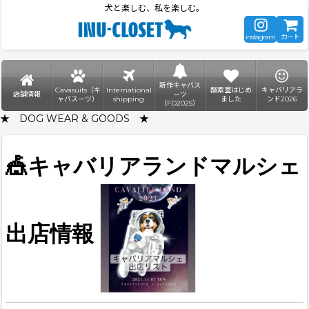
犬と楽しむ、私を楽しむ。
instagram
カート
新作キャバス
Cavasuits（キ
International
酸素室はじめ
キャバリアラ
店舗情報
ーツ
ャバスーツ）
shipping
ました
ンド2026
（FD2025）
★ DOG WEAR & GOODS ★
🎪
キャバリアランドマルシェ
出店情報