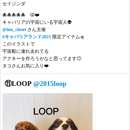
セイジンダ
🐙🐙🐙🐙🐙 🤣❤️
キャバリアの宇宙にいる宇宙人👽
@inu_closet
さん主催
#キャバリアランド2021
限定アイテム🛸
このイラストで
宇宙船に連れ去れてる
アクキーを作ろうかなと思ってます🙂
タコさんお気に入り❤️
⑪
LOOP
@2015loop