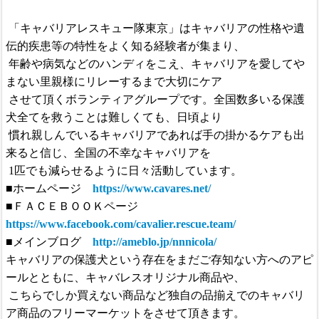
「キャバリアレスキュー隊東京」はキャバリアの性格や遺
伝的疾患等の特性をよく知る経験者が集まり、
年齢や病気などのハンディをこえ、キャバリアを愛してや
まない里親様にリレーするまで大切にケア
させて頂くボランティアグループです。全国数多いる保護
犬全てを救うことは難しくても、日頃より
慣れ親しんでいるキャバリアであれば手の掛かるケアも出
来ると信じ、全国の不幸なキャバリアを
1匹でも減らせるように日々活動しています。
■ホームページ
https://www.cavares.net/
■ＦＡＣＥＢＯＯＫページ
https://www.facebook.com/cavalier.rescue.team/
■メインブログ
http://ameblo.jp/nnnicola/
キャバリアの保護犬という存在をまだご存知ない方へのアピ
ールとともに、キャバレスオリジナル商品や、
こちらでしか買えない商品など独自の品揃えでのキャバリ
ア商品のフリーマーケットをさせて頂きます。