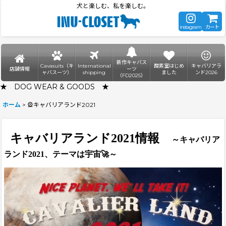
犬と楽しむ、私を楽しむ。
instagram
カート
新作キャバス
Cavasuits（キ
International
酸素室はじめ
キャバリアラ
店舗情報
ーツ
ャバスーツ）
shipping
ました
ンド2026
（FD2025）
★ DOG WEAR & GOODS ★
ホーム
>
🎡キャバリアランド2021
キャバリアランド2021情報
～キャバリア
ランド2021、テーマは宇宙🚀～