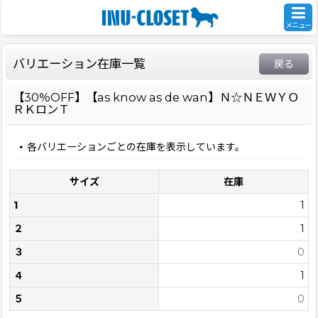
メニュー
バリエーション在庫一覧
戻る
【30％OFF】【as know as de wan】Ｎ☆ＮＥＷＹＯ
ＲＫロンＴ
各バリエーションごとの在庫を表示しています。
サイズ
在庫
1
1
２
1
３
0
４
1
５
0